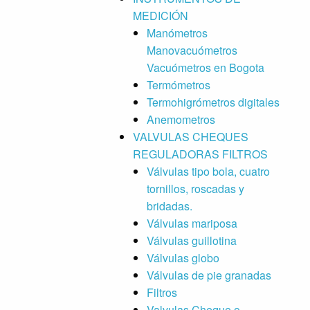
MEDICIÓN
Manómetros
Manovacuómetros
Vacuómetros en Bogota
Termómetros
Termohigrómetros digitales
Anemometros
VALVULAS CHEQUES
REGULADORAS FILTROS
Válvulas tipo bola, cuatro
tornillos, roscadas y
bridadas.
Válvulas mariposa
Válvulas guillotina
Válvulas globo
Válvulas de pie granadas
Filtros
Valvulas Cheque o