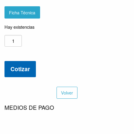
Ficha Técnica
Hay existencias
FLUJOMETRO
TURBINA
INOX
2″
Cotizar
ROSCADO
SINTEK
FT-
50-
Volver
D2-
1-
MEDIOS DE PAGO
SI4-
1-
A-