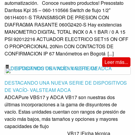
automatización. Conoce nuestro productos! Presostato
Danfoss Kpi 35 – 060-110566 Switch de flujo 1/2″
061H4001-S TRANSMISOR DE PRESION CON
DIAFRAGMA RASANTE 060G2420-S Hay existencias
MANOMETRO DIGITAL TOTAL INOX 0 A 1 BAR / 0 A 15
PSI 92012216 ACTUADOR ELECTRICO SET15 ON OFF
O PROPORCIONAL 20Nm CON CONTACTOS DE
CONFIRMACION IP 67 Manómetros en Bogotá
[...]
Leer más...
DESTACANDO UNA NUEVA SERIE DE DISPOSITIVOS
DE VACÍO- VALSTEAM ADCA
ADCAPure VBS17 y ADCA VB17 son nuestras dos
últimas incorporaciones a la gama de disyuntores de
vacío. Estas unidades cuentan con rangos de presión de
vacío más bajos, más tamaños y opciones y mayores
capacidades de flujo
VB17 |Ficha técnica