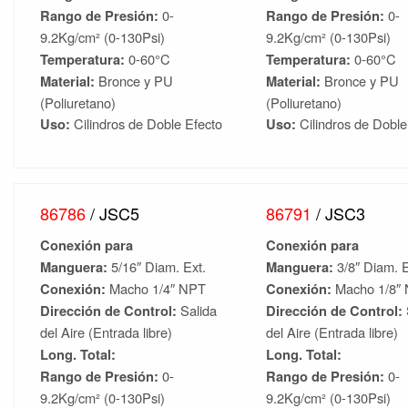
Rango de Presión:
0-
Rango de Presión:
0-
9.2Kg/cm² (0-130Psi)
9.2Kg/cm² (0-130Psi)
Temperatura:
0-60°C
Temperatura:
0-60°C
Material:
Bronce y
PU
Material:
Bronce y
PU
(Poliuretano)
(Poliuretano)
Uso:
Cilindros de Doble Efecto
Uso:
Cilindros de Doble
86786
/ JSC5
86791
/ JSC3
Conexión para
Conexión para
Manguera:
5/16″ Diam. Ext.
Manguera:
3/8″ Diam. E
Conexión:
Macho 1/4″ NPT
Conexión:
Macho 1/8″
Dirección de Control:
Salida
Dirección de Control:
del Aire (Entrada libre)
del Aire (Entrada libre)
Long. Total:
Long. Total:
Rango de Presión:
0-
Rango de Presión:
0-
9.2Kg/cm² (0-130Psi)
9.2Kg/cm² (0-130Psi)