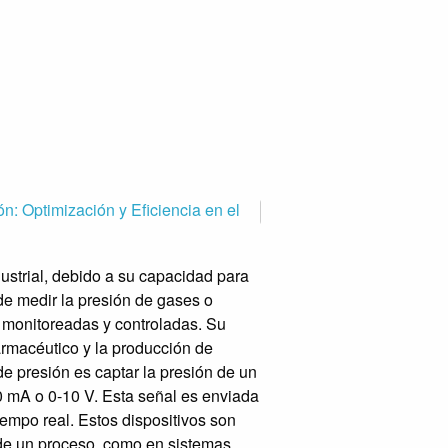
n: Optimización y Eficiencia en el
Automatización: Cinco Ven
ustrial, debido a su capacidad para
en el desarrollo de las in
de medir la presión de gases o
de sus productos. En Colo
 monitoreadas y controladas. Su
está contribuyendo al crec
farmacéutico y la producción de
clave de la automatizació
e presión es captar la presión de un
Productividad y Reducción
20 mA o 0-10 V. Esta señal es enviada
rápida y eficiente, elimin
iempo real. Estos dispositivos son
petroquímico y el agroindu
o de un proceso, como en sistemas
aumentar su capacidad de 