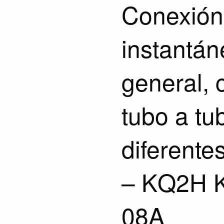
Conexión
instantán
general, 
tubo a tu
diferente
– KQ2H 
08A