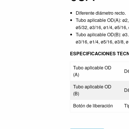
Diferente diámetro recto.
Tubo aplicable OD(A): ø2, 
ø5/32, ø3/16, ø1/4, ø5/16, 
Tubo aplicable OD(B): ø3.2
ø3/16, ø1/4, ø5/16, ø3/8, ø
ESPECIFICACIONES TEC
Tubo aplicable OD
D
(A)
Tubo aplicable OD
D
(B)
Botón de liberación
Ti