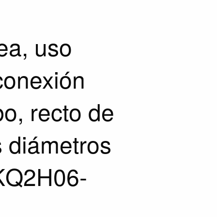
ea, uso
conexión
bo, recto de
s diámetros
KQ2H06-