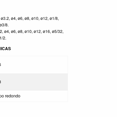
ø3.2, ø4, ø6, ø8, ø10, ø12, ø1/8,
ø3/8.
, ø4, ø6, ø8, ø10, ø12, ø16, ø5/32,
1/2.
NICAS
6
8
po redondo