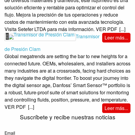
de diversos materiales y diámetros, este flujómetro es una
solución eficiente y rentable para optimizar el control del
flujo. Mejora la precisión de tus operaciones y reduce
costos de mantenimiento con esta avanzada tecnología.
Visita Setefer LTDA para más información. VER PDF
[...]
Transmisor
Leer más...
de Presión Clam
Global megatrends are setting the bar to new heights for a
connected future. OEMs, wholesalers, and installers across
many industries are at a crossroads, facing hard choices as
they navigate the digital frontier. To boost your journey into
the digital sensor age, Danfoss’ Smart Sensor™ portfolio is
a robust, future-proof suite of smart solutions for monitoring
and controlling fluids, position, pressure, and temperature.
VER PDF
[...]
Leer más...
Suscríbete y recibe nuestras noticias
Email