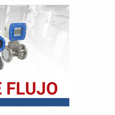
o04New