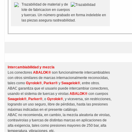
Trazabilidad de material y de
lote de fabricacion en cuerpos
y tuercas. Un número grabado en forma indeleble en
las piezas asegura rastreabilidad.
Intercambiabilidad y mezcla
Los conectores
ABALOK®
son funcionalmente intercambiables
con otros similares de marcas internacionalmente reconocidas,
tales como
Gyrolok®
,
Parker®
y
Swagelok®
, entre otros.
ABAC garantiza que el usuario puede intercambiar conectores,
usando el sistema de tuercas y virolas
ABALOK®
con cuerpos
Swagelok®
,
Parker®
, o
Gyrolok®
, y viceversa, sin restricciones,
logrando un uso seguro, libre de pérdidas, hasta las presiones
máximas indicadas en el presente catálogo.
ABAC no recomienda, en cambio, la mezcla aleatoria de virolas,
contravirolas y tuercas de distintas marcas en aplicaciones de
alta exigencia, tales como presiones mayores de 250 bar, alta
temperatura, vibraciones, etc.