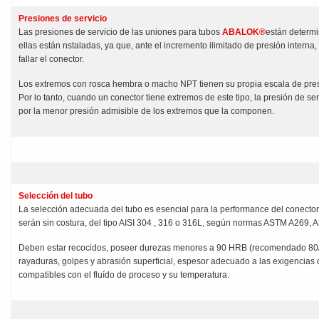
Presiones de servicio
Las presiones de servicio de las uniones para tubos
ABALOK®
están determi
ellas están nstaladas, ya que, ante el incremento ilimitado de presión interna,
fallar el conector.
Los extremos con rosca hembra o macho NPT tienen su propia escala de pre
Por lo tanto, cuando un conector tiene extremos de este tipo, la presión de se
por la menor presión admisible de los extremos que la componen.
Selección del tubo
La selección adecuada del tubo es esencial para la performance del conector
serán sin costura, del tipo AISI 304 , 316 o 316L, según normas ASTM A269, 
Deben estar recocidos, poseer durezas menores a 90 HRB (recomendado 80/8
rayaduras, golpes y abrasión superficial, espesor adecuado a las exigencias de
compatibles con el fluído de proceso y su temperatura.