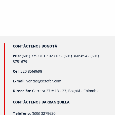
podrían interrumpir la producción. Optimización
Energética: En plantas de energía y refinerías, los
transmisores de presión ayudan a mantener la presión
óptima en calderas y sistemas de vapor, lo que reduce el
consumo de energía y aumenta la eficiencia operativa.
¿Por Qué Son Tan Útiles en el Sector Industrial? Los
transmisores de presión ofrecen ventajas clave para el
sector industrial: Precisión: Garantizan lecturas precisas,
lo que permite un control exacto de los procesos.
Automatización: Facilitan la integración de sistemas
CONTÁCTENOS BOGOTÁ
automatizados, reduciendo la intervención humana y los
posibles errores. Seguridad: Ayudan a prevenir
PBX:
(601) 3752701 / 02 / 03 - (601) 3605854 - (601)
situaciones de riesgo al monitorear condiciones críticas,
3751679
como el exceso de presión, que podría comprometer la
seguridad de las instalaciones. Eficiencia: Al mantener
Cel:
320 8568698
un control riguroso sobre la presión, se optimizan los
recursos y se evita el desperdicio, lo que impacta
E-mail:
ventas@setefer.com
directamente en la reducción de costos operativos.
Conclusión La implementación de transmisores de
Dirección:
Carrera 27 # 13 - 23, Bogotá - Colombia
presión en los sistemas industriales permite a las
empresas operar de manera más segura, eficiente y
CONTÁCTENOS BARRANQUILLA
competitiva. Estos dispositivos son clave para la
automatización de procesos críticos, mejorando la
calidad de los productos y reduciendo los costos
Teléfono:
(605) 3279620