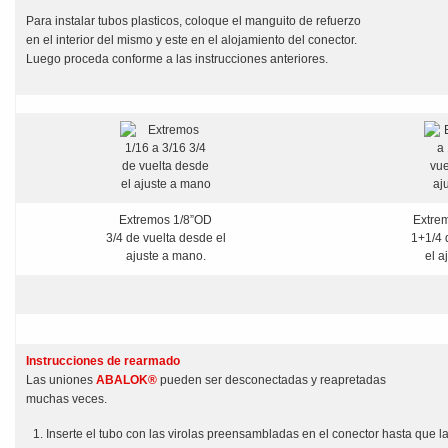
Para instalar tubos plasticos, coloque el manguito de refuerzo
en el interior del mismo y este en el alojamiento del conector.
Luego proceda conforme a las instrucciones anteriores.
Extremos 1/8”OD
Extrem
3/4 de vuelta desde el
1+1/4 
ajuste a mano.
el a
Instrucciones de rearmado
Las uniones
ABALOK®
pueden ser desconectadas y reapretadas
muchas veces.
Inserte el tubo con las virolas preensambladas en el conector hasta que la 