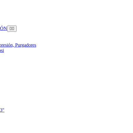
IÓN
presión, Purgadores
si
 3″