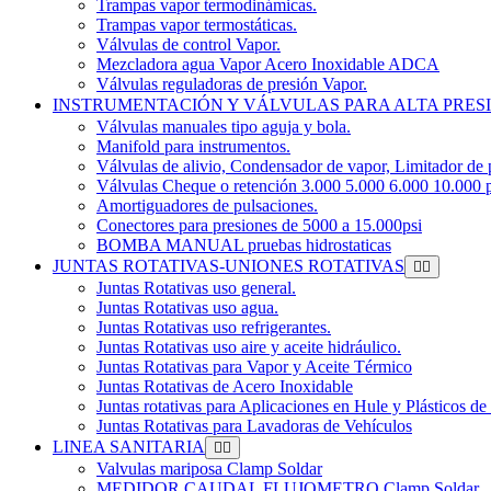
Trampas vapor termodinámicas.
Trampas vapor termostáticas.
Válvulas de control Vapor.
Mezcladora agua Vapor Acero Inoxidable ADCA
Válvulas reguladoras de presión Vapor.
INSTRUMENTACIÓN Y VÁLVULAS PARA ALTA PRES
Válvulas manuales tipo aguja y bola.
Manifold para instrumentos.
Válvulas de alivio, Condensador de vapor, Limitador de 
Válvulas Cheque o retención 3.000 5.000 6.000 10.000 p
Amortiguadores de pulsaciones.
Conectores para presiones de 5000 a 15.000psi
BOMBA MANUAL pruebas hidrostaticas
JUNTAS ROTATIVAS-UNIONES ROTATIVAS
Juntas Rotativas uso general.
Juntas Rotativas uso agua.
Juntas Rotativas uso refrigerantes.
Juntas Rotativas uso aire y aceite hidráulico.
Juntas Rotativas para Vapor y Aceite Térmico
Juntas Rotativas de Acero Inoxidable
Juntas rotativas para Aplicaciones en Hule y Plásticos de
Juntas Rotativas para Lavadoras de Vehículos
LINEA SANITARIA
Valvulas mariposa Clamp Soldar
MEDIDOR CAUDAL FLUJOMETRO Clamp Soldar