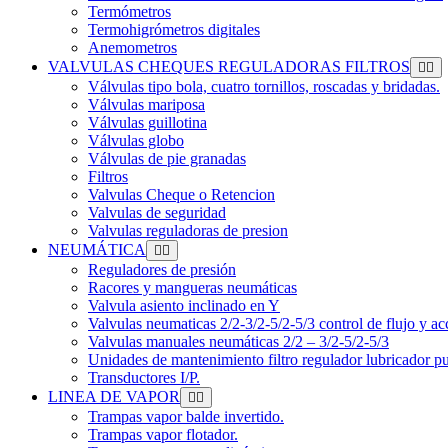
Termómetros
Termohigrómetros digitales
Anemometros
VALVULAS CHEQUES REGULADORAS FILTROS
Válvulas tipo bola, cuatro tornillos, roscadas y bridadas.
Válvulas mariposa
Válvulas guillotina
Válvulas globo
Válvulas de pie granadas
Filtros
Valvulas Cheque o Retencion
Valvulas de seguridad
Valvulas reguladoras de presion
NEUMÁTICA
Reguladores de presión
Racores y mangueras neumáticas
Valvula asiento inclinado en Y
Valvulas neumaticas 2/2-3/2-5/2-5/3 control de flujo y ac
Valvulas manuales neumáticas 2/2 – 3/2-5/2-5/3
Unidades de mantenimiento filtro regulador lubricador p
Transductores I/P.
LINEA DE VAPOR
Trampas vapor balde invertido.
Trampas vapor flotador.