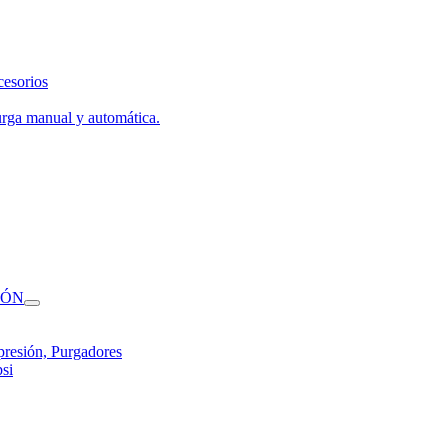
cesorios
urga manual y automática.
IÓN
presión, Purgadores
si