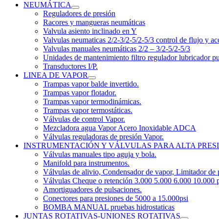
NEUMÁTICA
Reguladores de presión
Racores y mangueras neumáticas
Valvula asiento inclinado en Y
Valvulas neumaticas 2/2-3/2-5/2-5/3 control de flujo y ac
Valvulas manuales neumáticas 2/2 – 3/2-5/2-5/3
Unidades de mantenimiento filtro regulador lubricador p
Transductores I/P.
LINEA DE VAPOR
Trampas vapor balde invertido.
Trampas vapor flotador.
Trampas vapor termodinámicas.
Trampas vapor termostáticas.
Válvulas de control Vapor.
Mezcladora agua Vapor Acero Inoxidable ADCA
Válvulas reguladoras de presión Vapor.
INSTRUMENTACIÓN Y VÁLVULAS PARA ALTA PRES
Válvulas manuales tipo aguja y bola.
Manifold para instrumentos.
Válvulas de alivio, Condensador de vapor, Limitador de 
Válvulas Cheque o retención 3.000 5.000 6.000 10.000 p
Amortiguadores de pulsaciones.
Conectores para presiones de 5000 a 15.000psi
BOMBA MANUAL pruebas hidrostaticas
JUNTAS ROTATIVAS-UNIONES ROTATIVAS