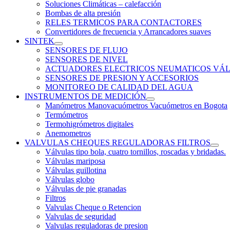
Soluciones Climáticas – calefacción
Bombas de alta presión
RELES TERMICOS PARA CONTACTORES
Convertidores de frecuencia y Arrancadores suaves
SINTEK
SENSORES DE FLUJO
SENSORES DE NIVEL
ACTUADORES ELECTRICOS NEUMATICOS VÁL
SENSORES DE PRESION Y ACCESORIOS
MONITOREO DE CALIDAD DEL AGUA
INSTRUMENTOS DE MEDICIÓN
Manómetros Manovacuómetros Vacuómetros en Bogota
Termómetros
Termohigrómetros digitales
Anemometros
VALVULAS CHEQUES REGULADORAS FILTROS
Válvulas tipo bola, cuatro tornillos, roscadas y bridadas.
Válvulas mariposa
Válvulas guillotina
Válvulas globo
Válvulas de pie granadas
Filtros
Valvulas Cheque o Retencion
Valvulas de seguridad
Valvulas reguladoras de presion