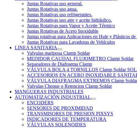
Juntas Rotativas uso general.
Juntas Rotativas uso agua.
Juntas Rotativas uso refrigerantes.
Juntas Rotativas uso aire y aceite hidráulico.
Juntas Rotativas para Vapor y Aceite Térmico
Juntas Rotativas de Acero Inoxidable
Juntas rotativas para Aplicaciones en Hule y Plásticos de
Juntas Rotativas para Lavadoras de Vehículos
LINEA SANITARIA
Valvulas mariposa Clamp Soldar
MEDIDOR CAUDAL FLUJOMETRO Clamp Soldar
Separadores de Diafragma Clamp
VÁLVULA BOLA 4 TORNILLOS Clamp Soldar 
ACCESORIOS EN ACERO INOXIDABLE SANITARIO
VÁLVULA DIAFRAGMA EXTREMOS Clamp Solda
Valvulas Cheque o Retencion Clamp Soldar
MANGUERAS INDUSTRIALES
AUTOMATIZACIÓN INDUSTRIAL
ENCODERS
SENSORES DE PROXIMIDAD
TRANSMISORES DE PRESION PIXSYS
INDICADORES DE TEMPERATURA
VÁLVULAS SOLENOIDES