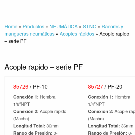
Home
»
Productos
»
NEUMÁTICA
»
STNC
»
Racores y
mangueras neumáticas
»
Acoples rápidos
»
Acople rapido
– serie PF
Acople rapido – serie PF
85726
/ PF-10
85727
/ PF-20
Conexión 1:
Hembra
Conexión 1:
Hembra
1/8″NPT
1/4″NPT
Conexión 2:
Acople rápido
Conexión 2:
Acople ráp
(Macho)
(Macho)
Longitud Total:
36mm
Longitud Total:
36mm
Rango de Presión:
0-
Rango de Presión:
0-