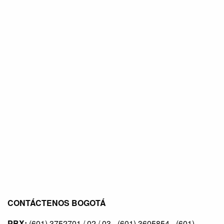
CONTÁCTENOS BOGOTÁ
PBX:
(601) 3752701 / 02 / 03 - (601) 3605854 - (601)