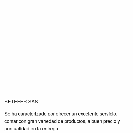
SETEFER LTDA
SETEFER LTDA
SETEFER LTDA
SETEFER SAS
SETEFER LTDA
SETEFER LTDA
SETEFER LTDA
Se ha caracterizado por ofrecer un excelente servicio,
SETEFER LTDA
SETEFER LTDA
SETEFER LTDA
contar con gran variedad de productos, a buen precio y
SETEFER LTDA
SETEFER LTDA
SETEFER LTDA
puntualidad en la entrega.
SETEFER LTDA
SETEFER LTDA
SETEFER LTDA