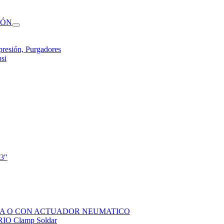
IÓN
presión, Purgadores
si
 3″
SOLA O CON ACTUADOR NEUMATICO
 Clamp Soldar