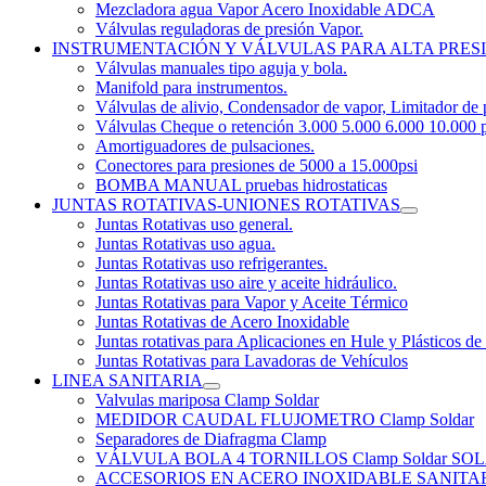
Mezcladora agua Vapor Acero Inoxidable ADCA
Válvulas reguladoras de presión Vapor.
INSTRUMENTACIÓN Y VÁLVULAS PARA ALTA PRES
Válvulas manuales tipo aguja y bola.
Manifold para instrumentos.
Válvulas de alivio, Condensador de vapor, Limitador de 
Válvulas Cheque o retención 3.000 5.000 6.000 10.000 p
Amortiguadores de pulsaciones.
Conectores para presiones de 5000 a 15.000psi
BOMBA MANUAL pruebas hidrostaticas
JUNTAS ROTATIVAS-UNIONES ROTATIVAS
Juntas Rotativas uso general.
Juntas Rotativas uso agua.
Juntas Rotativas uso refrigerantes.
Juntas Rotativas uso aire y aceite hidráulico.
Juntas Rotativas para Vapor y Aceite Térmico
Juntas Rotativas de Acero Inoxidable
Juntas rotativas para Aplicaciones en Hule y Plásticos de
Juntas Rotativas para Lavadoras de Vehículos
LINEA SANITARIA
Valvulas mariposa Clamp Soldar
MEDIDOR CAUDAL FLUJOMETRO Clamp Soldar
Separadores de Diafragma Clamp
VÁLVULA BOLA 4 TORNILLOS Clamp Soldar 
ACCESORIOS EN ACERO INOXIDABLE SANITARIO