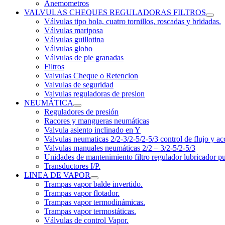
Anemometros
VALVULAS CHEQUES REGULADORAS FILTROS
Válvulas tipo bola, cuatro tornillos, roscadas y bridadas.
Válvulas mariposa
Válvulas guillotina
Válvulas globo
Válvulas de pie granadas
Filtros
Valvulas Cheque o Retencion
Valvulas de seguridad
Valvulas reguladoras de presion
NEUMÁTICA
Reguladores de presión
Racores y mangueras neumáticas
Valvula asiento inclinado en Y
Valvulas neumaticas 2/2-3/2-5/2-5/3 control de flujo y ac
Valvulas manuales neumáticas 2/2 – 3/2-5/2-5/3
Unidades de mantenimiento filtro regulador lubricador p
Transductores I/P.
LINEA DE VAPOR
Trampas vapor balde invertido.
Trampas vapor flotador.
Trampas vapor termodinámicas.
Trampas vapor termostáticas.
Válvulas de control Vapor.