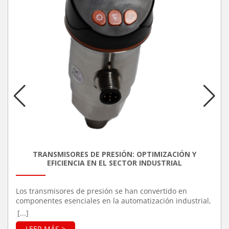
TRANSMISORES DE PRESIÓN: OPTIMIZACIÓN Y
EFICIENCIA EN EL SECTOR INDUSTRIAL
Los transmisores de presión se han convertido en
componentes esenciales en la automatización industrial,
debido a su capacidad para mejorar la precisión y
[...]
eficiencia en una variedad de procesos. Estos