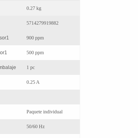
0.27 kg
5714279919882
nsor1
900 ppm
sor1
500 ppm
mbalaje
1 pc
0.25 A
Paquete individual
50/60 Hz