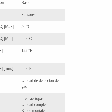
ion
Basic
Sensores
C] [Max]
50 °C
C] [Min]
-40 °C
F]
122 °F
] [mín.]
-40 °F
Unidad de detección de
gas
Prensaestopas
Unidad completa
Kit de montaje