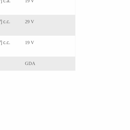
] c.a.
19 V
] c.c.
29 V
] c.c.
19 V
GDA