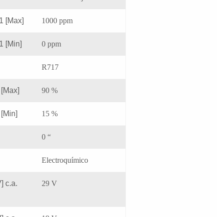
1 [Max]
1000 ppm
1 [Min]
0 ppm
R717
 [Max]
90 %
 [Min]
15 %
0 “
Electroquímico
] c.a.
29 V