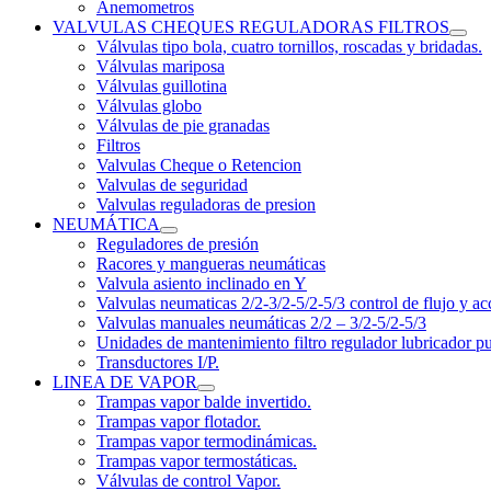
Anemometros
VALVULAS CHEQUES REGULADORAS FILTROS
Válvulas tipo bola, cuatro tornillos, roscadas y bridadas.
Válvulas mariposa
Válvulas guillotina
Válvulas globo
Válvulas de pie granadas
Filtros
Valvulas Cheque o Retencion
Valvulas de seguridad
Valvulas reguladoras de presion
NEUMÁTICA
Reguladores de presión
Racores y mangueras neumáticas
Valvula asiento inclinado en Y
Valvulas neumaticas 2/2-3/2-5/2-5/3 control de flujo y ac
Valvulas manuales neumáticas 2/2 – 3/2-5/2-5/3
Unidades de mantenimiento filtro regulador lubricador p
Transductores I/P.
LINEA DE VAPOR
Trampas vapor balde invertido.
Trampas vapor flotador.
Trampas vapor termodinámicas.
Trampas vapor termostáticas.
Válvulas de control Vapor.