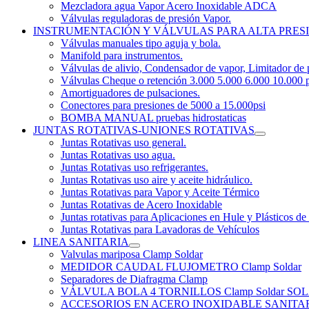
Mezcladora agua Vapor Acero Inoxidable ADCA
Válvulas reguladoras de presión Vapor.
INSTRUMENTACIÓN Y VÁLVULAS PARA ALTA PRES
Válvulas manuales tipo aguja y bola.
Manifold para instrumentos.
Válvulas de alivio, Condensador de vapor, Limitador de 
Válvulas Cheque o retención 3.000 5.000 6.000 10.000 p
Amortiguadores de pulsaciones.
Conectores para presiones de 5000 a 15.000psi
BOMBA MANUAL pruebas hidrostaticas
JUNTAS ROTATIVAS-UNIONES ROTATIVAS
Juntas Rotativas uso general.
Juntas Rotativas uso agua.
Juntas Rotativas uso refrigerantes.
Juntas Rotativas uso aire y aceite hidráulico.
Juntas Rotativas para Vapor y Aceite Térmico
Juntas Rotativas de Acero Inoxidable
Juntas rotativas para Aplicaciones en Hule y Plásticos de
Juntas Rotativas para Lavadoras de Vehículos
LINEA SANITARIA
Valvulas mariposa Clamp Soldar
MEDIDOR CAUDAL FLUJOMETRO Clamp Soldar
Separadores de Diafragma Clamp
VÁLVULA BOLA 4 TORNILLOS Clamp Soldar 
ACCESORIOS EN ACERO INOXIDABLE SANITARIO