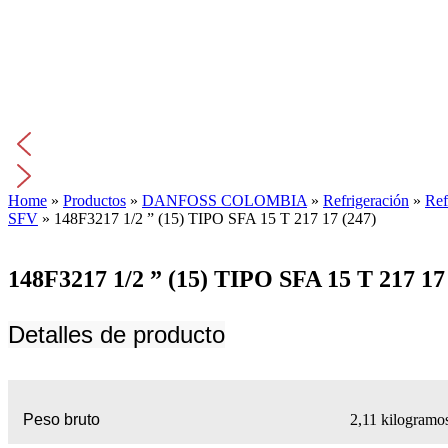
Home
»
Productos
»
DANFOSS COLOMBIA
»
Refrigeración
»
Ref
SFV
»
148F3217 1/2 ” (15) TIPO SFA 15 T 217 17 (247)
148F3217 1/2 ” (15) TIPO SFA 15 T 217 17
Detalles de producto
Peso bruto
2,11 kilogramo