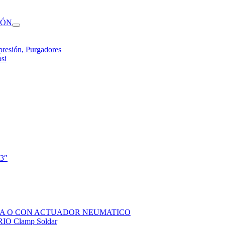
IÓN
presión, Purgadores
si
 3″
SOLA O CON ACTUADOR NEUMATICO
 Clamp Soldar