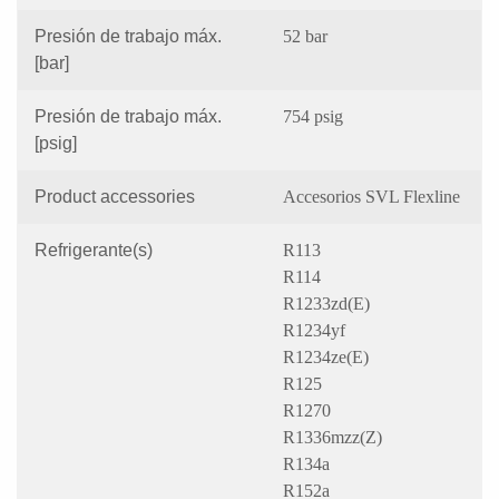
Presión de trabajo máx.
52 bar
[bar]
Presión de trabajo máx.
754 psig
[psig]
Product accessories
Accesorios SVL Flexline
Refrigerante(s)
R113
R114
R1233zd(E)
R1234yf
R1234ze(E)
R125
R1270
R1336mzz(Z)
R134a
R152a