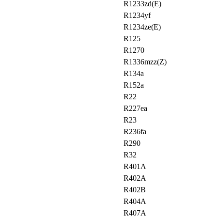
R1233zd(E)
R1234yf
R1234ze(E)
R125
R1270
R1336mzz(Z)
R134a
R152a
R22
R227ea
R23
R236fa
R290
R32
R401A
R402A
R402B
R404A
R407A