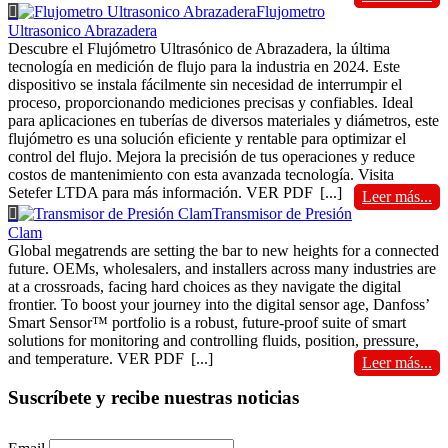
Flujometro
Ultrasonico Abrazadera
Descubre el Flujómetro Ultrasónico de Abrazadera, la última
tecnología en medición de flujo para la industria en 2024. Este
dispositivo se instala fácilmente sin necesidad de interrumpir el
proceso, proporcionando mediciones precisas y confiables. Ideal
para aplicaciones en tuberías de diversos materiales y diámetros, este
flujómetro es una solución eficiente y rentable para optimizar el
control del flujo. Mejora la precisión de tus operaciones y reduce
costos de mantenimiento con esta avanzada tecnología. Visita
Setefer LTDA para más información. VER PDF
[...]
Leer más...
Transmisor de Presión
Clam
Global megatrends are setting the bar to new heights for a connected
future. OEMs, wholesalers, and installers across many industries are
at a crossroads, facing hard choices as they navigate the digital
frontier. To boost your journey into the digital sensor age, Danfoss’
Smart Sensor™ portfolio is a robust, future-proof suite of smart
solutions for monitoring and controlling fluids, position, pressure,
and temperature. VER PDF
[...]
Leer más...
Suscríbete y recibe nuestras noticias