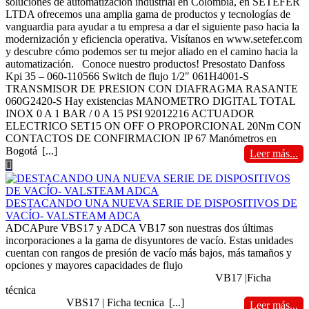
soluciones de automatización industrial en Colombia, en SETEFER
LTDA ofrecemos una amplia gama de productos y tecnologías de
vanguardia para ayudar a tu empresa a dar el siguiente paso hacia la
modernización y eficiencia operativa. Visítanos en www.setefer.com
y descubre cómo podemos ser tu mejor aliado en el camino hacia la
automatización. Conoce nuestro productos! Presostato Danfoss
Kpi 35 – 060-110566 Switch de flujo 1/2″ 061H4001-S
TRANSMISOR DE PRESION CON DIAFRAGMA RASANTE
060G2420-S Hay existencias MANOMETRO DIGITAL TOTAL
INOX 0 A 1 BAR / 0 A 15 PSI 92012216 ACTUADOR
ELECTRICO SET15 ON OFF O PROPORCIONAL 20Nm CON
CONTACTOS DE CONFIRMACION IP 67 Manómetros en
Bogotá
[...]
Leer más...
DESTACANDO UNA NUEVA SERIE DE DISPOSITIVOS DE
VACÍO- VALSTEAM ADCA
ADCAPure VBS17 y ADCA VB17 son nuestras dos últimas
incorporaciones a la gama de disyuntores de vacío. Estas unidades
cuentan con rangos de presión de vacío más bajos, más tamaños y
opciones y mayores capacidades de flujo
VB17 |Ficha
técnica
VBS17 | Ficha tecnica
[...]
Leer más...