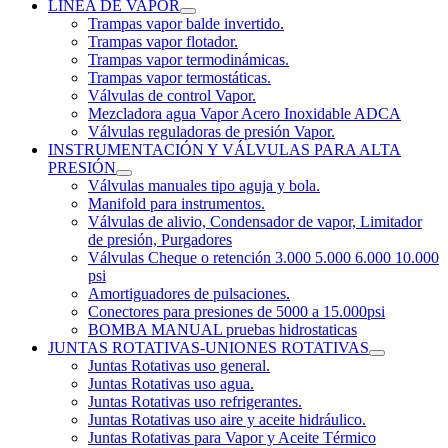
LINEA DE VAPOR
Trampas vapor balde invertido.
Trampas vapor flotador.
Trampas vapor termodinámicas.
Trampas vapor termostáticas.
Válvulas de control Vapor.
Mezcladora agua Vapor Acero Inoxidable ADCA
Válvulas reguladoras de presión Vapor.
INSTRUMENTACIÓN Y VÁLVULAS PARA ALTA
PRESIÓN
Válvulas manuales tipo aguja y bola.
Manifold para instrumentos.
Válvulas de alivio, Condensador de vapor, Limitador
de presión, Purgadores
Válvulas Cheque o retención 3.000 5.000 6.000 10.000
psi
Amortiguadores de pulsaciones.
Conectores para presiones de 5000 a 15.000psi
BOMBA MANUAL pruebas hidrostaticas
JUNTAS ROTATIVAS-UNIONES ROTATIVAS
Juntas Rotativas uso general.
Juntas Rotativas uso agua.
Juntas Rotativas uso refrigerantes.
Juntas Rotativas uso aire y aceite hidráulico.
Juntas Rotativas para Vapor y Aceite Térmico