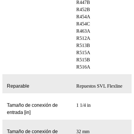
R447B
R452B
R454A
R454C
R463A
R512A
R513B
R515A
R515B
R516A
Reparable
Repuestos SVL Flexline
Tamaño de conexión de
1 1/4 in
entrada [in]
Tamaño de conexión de
32 mm