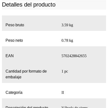
Detalles del producto
Peso bruto
3.59 kg
Peso neto
0.78 kg
EAN
5702428842655
Cantidad por formato de
1 pc
embalaje
Categoría
II
Descripción del producto
Válvula de cierre