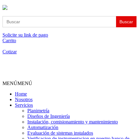
Buscar:
Solicite su link de pago
Carrito
Cotizar
MENÚ
MENÚ
Home
Nosotros
Servicios
Planimetría
Diseños de Ingeniería
Instalación, comisionamiento y mantenimiento
Automatización
Evaluación de sistemas instalados
Verificacion de instrumentacion en nuestro banco de