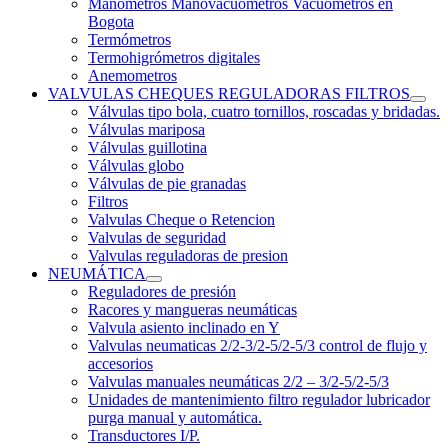
Manómetros Manovacuómetros Vacuómetros en
Bogota
Termómetros
Termohigrómetros digitales
Anemometros
VALVULAS CHEQUES REGULADORAS FILTROS
Válvulas tipo bola, cuatro tornillos, roscadas y bridadas.
Válvulas mariposa
Válvulas guillotina
Válvulas globo
Válvulas de pie granadas
Filtros
Valvulas Cheque o Retencion
Valvulas de seguridad
Valvulas reguladoras de presion
NEUMÁTICA
Reguladores de presión
Racores y mangueras neumáticas
Valvula asiento inclinado en Y
Valvulas neumaticas 2/2-3/2-5/2-5/3 control de flujo y
accesorios
Valvulas manuales neumáticas 2/2 – 3/2-5/2-5/3
Unidades de mantenimiento filtro regulador lubricador
purga manual y automática.
Transductores I/P.