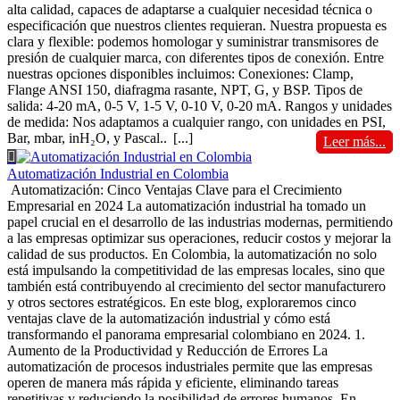
alta calidad, capaces de adaptarse a cualquier necesidad técnica o
especificación que nuestros clientes requieran. Nuestra propuesta es
clara y flexible: podemos homologar y suministrar transmisores de
presión de cualquier marca, con diferentes tipos de conexión. Entre
nuestras opciones disponibles incluimos: Conexiones: Clamp,
Flange ANSI 150, diafragma rasante, NPT, G, y BSP. Tipos de
salida: 4-20 mA, 0-5 V, 1-5 V, 0-10 V, 0-20 mA. Rangos y unidades
de medida: Nos adaptamos a cualquier rango, con unidades en PSI,
Bar, mbar, inH₂O, y Pascal..
[...]
Leer más...
Automatización Industrial en Colombia
Automatización: Cinco Ventajas Clave para el Crecimiento
Empresarial en 2024 La automatización industrial ha tomado un
papel crucial en el desarrollo de las industrias modernas, permitiendo
a las empresas optimizar sus operaciones, reducir costos y mejorar la
calidad de sus productos. En Colombia, la automatización no solo
está impulsando la competitividad de las empresas locales, sino que
también está contribuyendo al crecimiento del sector manufacturero
y otros sectores estratégicos. En este blog, exploraremos cinco
ventajas clave de la automatización industrial y cómo está
transformando el panorama empresarial colombiano en 2024. 1.
Aumento de la Productividad y Reducción de Errores La
automatización de procesos industriales permite que las empresas
operen de manera más rápida y eficiente, eliminando tareas
repetitivas y reduciendo la posibilidad de errores humanos. En