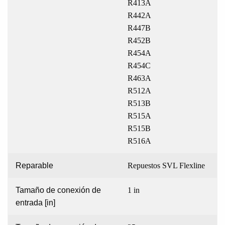
R413A
R442A
R447B
R452B
R454A
R454C
R463A
R512A
R513B
R515A
R515B
R516A
Reparable
Repuestos SVL Flexline
Tamaño de conexión de
1 in
entrada [in]