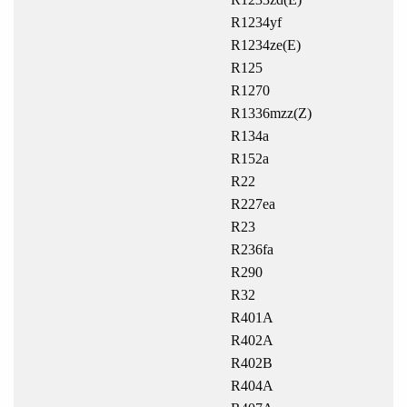
R1234yf
R1234ze(E)
R125
R1270
R1336mzz(Z)
R134a
R152a
R22
R227ea
R23
R236fa
R290
R32
R401A
R402A
R402B
R404A