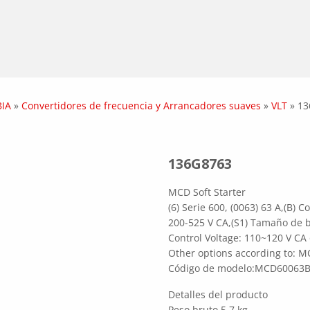
IA
»
Convertidores de frecuencia y Arrancadores suaves
»
VLT
»
13
136G8763
MCD Soft Starter
(6) Serie 600, (0063) 63 A,(B) C
200-525 V CA,(S1) Tamaño de ba
Control Voltage: 110~120 V CA
Other options according to:
Código de modelo:MCD60063
Detalles del producto
Peso bruto 5.7 kg