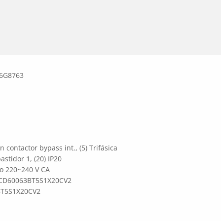
6G8763
on contactor bypass int., (5) Trifásica
stidor 1, (20) IP20
 o 220~240 V CA
 MCD60063BT5S1X20CV2
BT5S1X20CV2