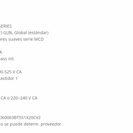
SERIES
) GLBL Global (estándar)
res suaves serie MCD
 A
ass int.
200-525 V CA
astidor 1
 CA o 220~240 V CA
MCD60063BT5S1X20CV2
o se puede determ. proveedor