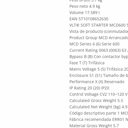
Peso neto 4.9 kg
Volume 17.589 l
EAN 5710108652630
VLT® SOFT STARTER MCD600 
Vista de producto (conmutador
Product Group MCD Arrancado
MCD Series 6 (6) Serie 600
Current Rating 0063 (0063) 63
Bypass B (B) Con contactor byp
Fase T (T) Trifásica
Mains Voltage 5 (5) Trifásica 
Enclosure S1 (S1) Tamaño de b
Performance X (X) Reservado
IP Rating 20 (20) IP20
Control Voltage CV2 110~120 V
Calculated Gross Weight 5.5
Calculated Net Weight [kg] 4.9
Código descriptivo parte 1 
Fábrica recomendada ERR01 N
Material Gross Weight 5.7