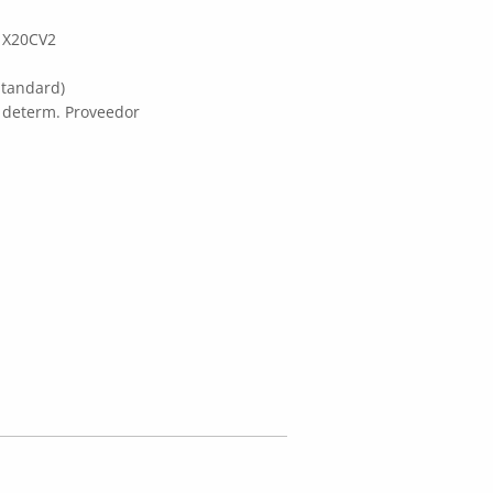
1X20CV2
Standard)
 determ. Proveedor