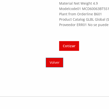
Material Net Weight 4.9
Modelcode01 MCD60063BT5S
Plant from Orderline B601
Product Catalog GLBL Global (
Proveedor ERR01 No se puede
Cotizar
Volver