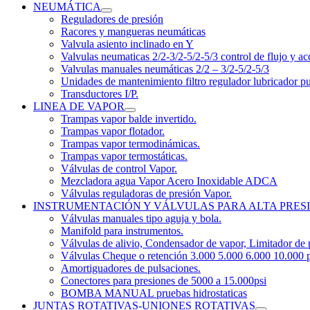
NEUMÁTICA
Reguladores de presión
Racores y mangueras neumáticas
Valvula asiento inclinado en Y
Valvulas neumaticas 2/2-3/2-5/2-5/3 control de flujo y ac
Valvulas manuales neumáticas 2/2 – 3/2-5/2-5/3
Unidades de mantenimiento filtro regulador lubricador p
Transductores I/P.
LINEA DE VAPOR
Trampas vapor balde invertido.
Trampas vapor flotador.
Trampas vapor termodinámicas.
Trampas vapor termostáticas.
Válvulas de control Vapor.
Mezcladora agua Vapor Acero Inoxidable ADCA
Válvulas reguladoras de presión Vapor.
INSTRUMENTACIÓN Y VÁLVULAS PARA ALTA PRES
Válvulas manuales tipo aguja y bola.
Manifold para instrumentos.
Válvulas de alivio, Condensador de vapor, Limitador de 
Válvulas Cheque o retención 3.000 5.000 6.000 10.000 p
Amortiguadores de pulsaciones.
Conectores para presiones de 5000 a 15.000psi
BOMBA MANUAL pruebas hidrostaticas
JUNTAS ROTATIVAS-UNIONES ROTATIVAS