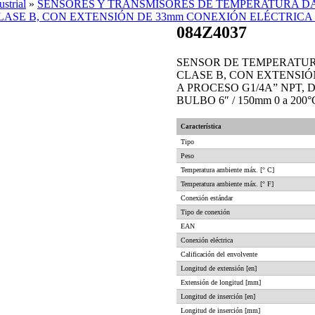
strial
»
SENSORES Y TRANSMISORES DE TEMPERATURA DA
LASE B, CON EXTENSIÓN DE 33mm CONEXIÓN ELÉCTRICA 
084Z4037
SENSOR DE TEMPERATURA
CLASE B, CON EXTENSIÓ
A PROCESO G1/4A” NPT, 
BULBO 6″ / 150mm 0 a 200°
Característica
Tipo
Peso
Temperatura ambiente máx.
[° C]
Temperatura ambiente máx.
[° F]
Conexión estándar
Tipo de conexión
EAN
Conexión eléctrica
Calificación del envolvente
Longitud de extensión [en]
Extensión de longitud [mm]
Longitud de inserción [en]
Longitud de inserción [mm]