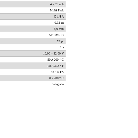
4 – 20 mA
Multi Pack
G 1/4 A
0,32 en
8,0 mm
AISI 316 Ti
13 pc
fija
10,00 – 32,00 V
-50 A 200 ° C
-58 A 392 ° F
<± 1% FS
0 a 200 ° C
Integrado