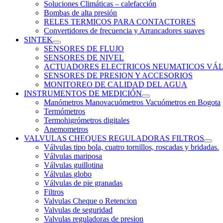
Soluciones Climáticas – calefacción
Bombas de alta presión
RELES TERMICOS PARA CONTACTORES
Convertidores de frecuencia y Arrancadores suaves
SINTEK
SENSORES DE FLUJO
SENSORES DE NIVEL
ACTUADORES ELECTRICOS NEUMATICOS VÁL
SENSORES DE PRESION Y ACCESORIOS
MONITOREO DE CALIDAD DEL AGUA
INSTRUMENTOS DE MEDICIÓN
Manómetros Manovacuómetros Vacuómetros en Bogota
Termómetros
Termohigrómetros digitales
Anemometros
VALVULAS CHEQUES REGULADORAS FILTROS
Válvulas tipo bola, cuatro tornillos, roscadas y bridadas.
Válvulas mariposa
Válvulas guillotina
Válvulas globo
Válvulas de pie granadas
Filtros
Valvulas Cheque o Retencion
Valvulas de seguridad
Valvulas reguladoras de presion