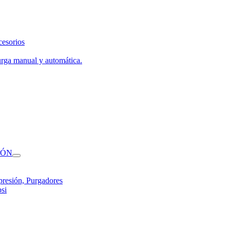
cesorios
urga manual y automática.
IÓN
presión, Purgadores
si