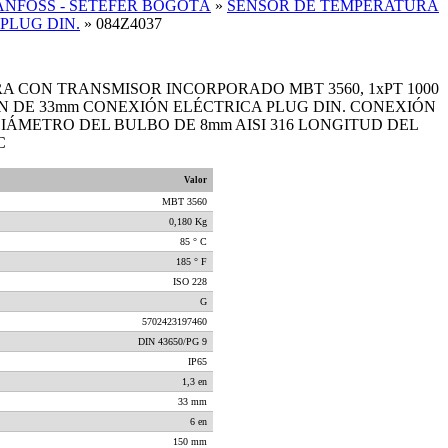
NFOSS - SETEFER BOGOTÁ
»
SENSOR DE TEMPERATURA
PLUG DIN.
»
084Z4037
 CON TRANSMISOR INCORPORADO MBT 3560, 1xPT 1000
N DE 33mm CONEXIÓN ELÉCTRICA PLUG DIN. CONEXIÓN
DIÁMETRO DEL BULBO DE 8mm AISI 316 LONGITUD DEL
C
Valor
MBT 3560
0,180 Kg
85 ° C
185 ° F
ISO 228
G
5702423197460
DIN 43650/PG 9
IP65
1,3 en
33 mm
6 en
150 mm