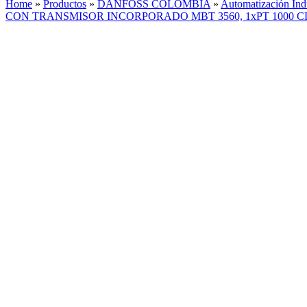
Home
»
Productos
»
DANFOSS COLOMBIA
»
Automatización Indu
CON TRANSMISOR INCORPORADO MBT 3560, 1xPT 1000 C