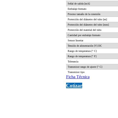
Señal de salida [mA]
Embalaje formato
Proceso tamaño de la conexión
Protección del diámetro del tubo [en]
Protección del diámetro del tubo [mm]
Protección del material del tubo
Cantidad por embalaje formato
Sensor Insertar
Tensión de alimentación [V] DC
Rango de temperatura [° C]
Rango de temperatura [° F]
Tolerancia
Transmisor rango de ajuste [° C]
Transmisor tipo
Ficha Técnica
Cotizar