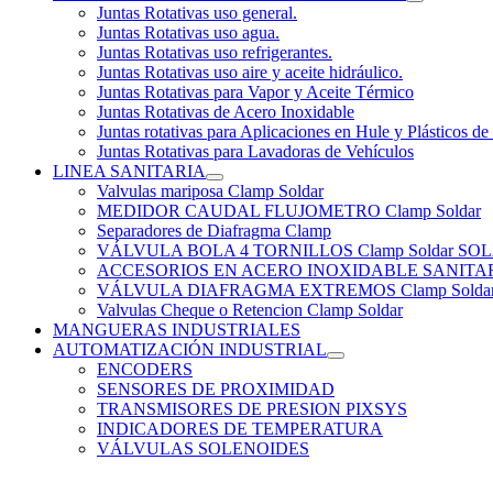
Juntas Rotativas uso general.
Juntas Rotativas uso agua.
Juntas Rotativas uso refrigerantes.
Juntas Rotativas uso aire y aceite hidráulico.
Juntas Rotativas para Vapor y Aceite Térmico
Juntas Rotativas de Acero Inoxidable
Juntas rotativas para Aplicaciones en Hule y Plásticos de
Juntas Rotativas para Lavadoras de Vehículos
LINEA SANITARIA
Valvulas mariposa Clamp Soldar
MEDIDOR CAUDAL FLUJOMETRO Clamp Soldar
Separadores de Diafragma Clamp
VÁLVULA BOLA 4 TORNILLOS Clamp Soldar 
ACCESORIOS EN ACERO INOXIDABLE SANITARIO
VÁLVULA DIAFRAGMA EXTREMOS Clamp Solda
Valvulas Cheque o Retencion Clamp Soldar
MANGUERAS INDUSTRIALES
AUTOMATIZACIÓN INDUSTRIAL
ENCODERS
SENSORES DE PROXIMIDAD
TRANSMISORES DE PRESION PIXSYS
INDICADORES DE TEMPERATURA
VÁLVULAS SOLENOIDES