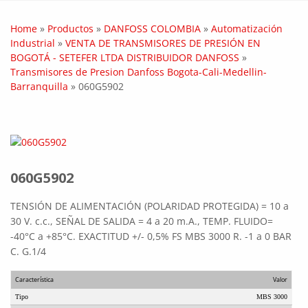
Home
»
Productos
»
DANFOSS COLOMBIA
»
Automatización
Industrial
»
VENTA DE TRANSMISORES DE PRESIÓN EN
BOGOTÁ - SETEFER LTDA DISTRIBUIDOR DANFOSS
»
Transmisores de Presion Danfoss Bogota-Cali-Medellin-
Barranquilla
»
060G5902
060G5902
TENSIÓN DE ALIMENTACIÓN (POLARIDAD PROTEGIDA) = 10 a
30 V. c.c., SEÑAL DE SALIDA = 4 a 20 m.A., TEMP. FLUIDO=
-40°C a +85°C. EXACTITUD +/- 0,5% FS MBS 3000 R. -1 a 0 BAR
C. G.1/4
Característica
Valor
Tipo
MBS 3000