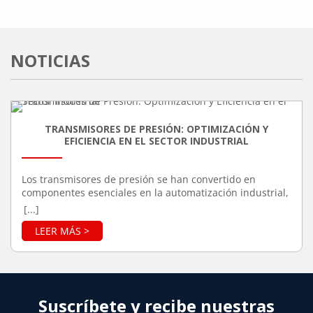
NOTICIAS
TRANSMISORES DE PRESIÓN: OPTIMIZACIÓN Y
EFICIENCIA EN EL SECTOR INDUSTRIAL
Los transmisores de presión se han convertido en
componentes esenciales en la automatización industrial,
debido a su capacidad para mejorar la precisión y
[...]
eficiencia en una variedad de procesos. Estos
dispositivos son responsables de medir la presión de
gases o líquidos en sistemas cerrados, transformando
esa información en señales eléctricas que pueden ser
monitoreadas y controladas. Su aplicación se extiende a
múltiples industrias, incluyendo la manufactura, el
sector petroquímico, el farmacéutico y la producción de
Suscríbete y recibe nuestras
alimentos y bebidas. Función de los Transmisores de