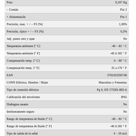
Peso
0,167 Kg
– Común
Pin 2
+ Alimentación
Pin 1
Precisión, max.
+ / – FS [%]
1,00%
Precisión, típico + / – FS [%]
0,5%
Adj.
punto cero y span
No
Temperatura ambiente [° C]
-40 – 85 ° C
Temperatura ambiente [° F]
-40 A 185 ° F
Compensación temp.
[° C]
0 – 80 ° C
Compensación temp.
[° F]
32 a 176 ° F
EAN
5702423295746
CONN Eléctrica.
Hombre / Mujer
Masculino y Femenino
Tipo de conexión eléctrica
Pg 9, EN 175301-803-A
Calificación del envolvente
IP65
Diafragma rasante
No
Intrínsecamente seguro
No
Rango de temperatura de fluido [° C]
-40 – 85 ° C
Rango de temperatura de fluido [° F]
-40 A 185 ° F
Tipo de salida de la señal
4 – 20 mA