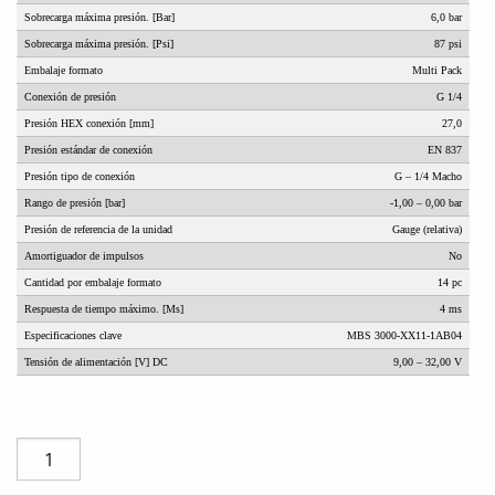
Sobrecarga máxima presión.
[Bar]
6,0 bar
Sobrecarga máxima presión.
[Psi]
87 psi
Embalaje formato
Multi Pack
Conexión de presión
G 1/4
Presión HEX conexión [mm]
27,0
Presión estándar de conexión
EN 837
Presión tipo de conexión
G – 1/4 Macho
Rango de presión [bar]
-1,00 – 0,00 bar
Presión de referencia de la unidad
Gauge (relativa)
Amortiguador de impulsos
No
Cantidad por embalaje formato
14 pc
Respuesta de tiempo máximo.
[Ms]
4 ms
Especificaciones clave
MBS 3000-XX11-1AB04
Tensión de alimentación [V] DC
9,00 – 32,00 V
060G5902
cantidad