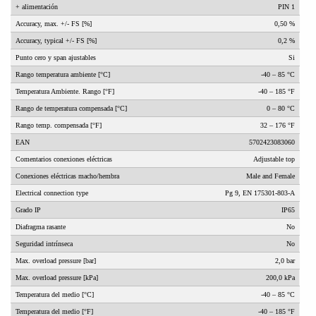
+ alimentación
PIN 1
Accuracy, max. +/- FS [%]
0,50 %
Accuracy, typical +/- FS [%]
0,2 %
Punto cero y span ajustables
Si
Rango temperatura ambiente [°C]
-40 – 85 °C
Temperatura Ambiente. Rango [°F]
-40 – 185 °F
Rango de temperatura compensada [°C]
0 – 80 °C
Rango temp. compensada [°F]
32 – 176 °F
EAN
5702423083060
Comentarios conexiones eléctricas
Adjustable top
Conexiones eléctricas macho/hembra
Male and Female
Electrical connection type
Pg 9, EN 175301-803-A
Grado IP
IP65
Diafragma rasante
No
Seguridad intrínseca
No
Max. overload pressure [bar]
2,0 bar
Max. overload pressure [kPa]
200,0 kPa
Temperatura del medio [°C]
-40 – 85 °C
Temperatura del medio [°F]
-40 – 185 °F