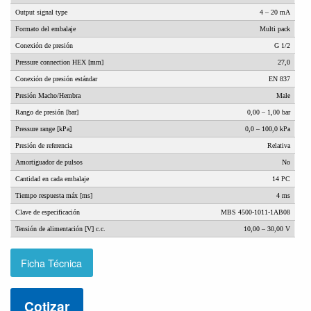
Output signal type
4 – 20 mA
Formato del embalaje
Multi pack
Conexión de presión
G 1/2
Pressure connection HEX [mm]
27,0
Conexión de presión estándar
EN 837
Presión Macho/Hembra
Male
Rango de presión [bar]
0,00 – 1,00 bar
Pressure range [kPa]
0,0 – 100,0 kPa
Presión de referencia
Relativa
Amortiguador de pulsos
No
Cantidad en cada embalaje
14 PC
Tiempo respuesta máx [ms]
4 ms
Clave de especificación
MBS 4500-1011-1AB08
Tensión de alimentación [V] c.c.
10,00 – 30,00 V
Ficha Técnica
Cotizar