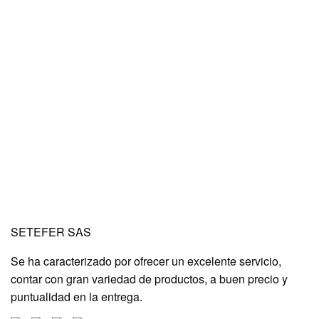
SETEFER LTDA
SETEFER LTDA
SETEFER LTDA
SETEFER SAS
SETEFER LTDA
SETEFER LTDA
SETEFER LTDA
Se ha caracterizado por ofrecer un excelente servicio,
SETEFER LTDA
SETEFER LTDA
SETEFER LTDA
contar con gran variedad de productos, a buen precio y
SETEFER LTDA
SETEFER LTDA
SETEFER LTDA
puntualidad en la entrega.
SETEFER LTDA
SETEFER LTDA
SETEFER LTDA
SETEFER LTDA
SETEFER LTDA
SETEFER LTDA