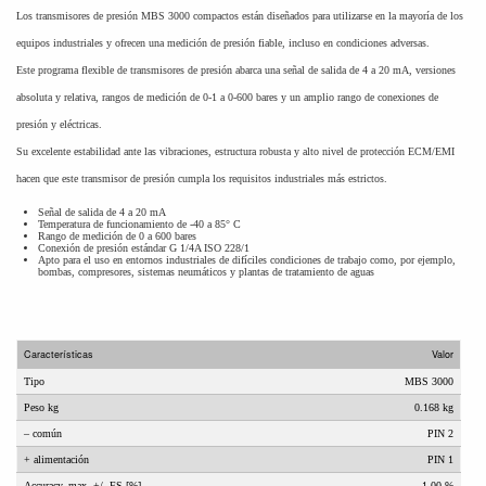
Los transmisores de presión MBS 3000 compactos están diseñados para utilizarse en la mayoría de los
equipos industriales y ofrecen una medición de presión fiable, incluso en condiciones adversas.
Este programa flexible de transmisores de presión abarca una señal de salida de 4 a 20 mA, versiones
absoluta y relativa, rangos de medición de 0-1 a 0-600 bares y un amplio rango de conexiones de
presión y eléctricas.
Su excelente estabilidad ante las vibraciones, estructura robusta y alto nivel de protección ECM/EMI
hacen que este transmisor de presión cumpla los requisitos industriales más estrictos.
Señal de salida de 4 a 20 mA
Temperatura de funcionamiento de -40 a 85° C
Rango de medición de 0 a 600 bares
Conexión de presión estándar G 1/4A ISO 228/1
Apto para el uso en entornos industriales de difíciles condiciones de trabajo como, por ejemplo,
bombas, compresores, sistemas neumáticos y plantas de tratamiento de aguas
Características
Valor
Tipo
MBS 3000
Peso kg
0.168 kg
– común
PIN 2
+ alimentación
PIN 1
Accuracy, max. +/- FS [%]
1,00 %