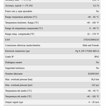
Accuracy, typical +/- FS [%]
0,5 %
Punto cero y span ajustables
No
Rango temperatura ambiente [°C]
-40 – 85 °C
Temperatura Ambiente. Rango [°F]
-40 – 185 °F
Rango de temperatura compensada [°C]
0 – 80 °C
Rango temp. compensada [°F]
32 – 176 °F
EAN
5702423084210
Conexiones eléctricas macho/hembra
Male and Female
Electrical connection type
Pg 9, EN 175301-803-A
Grado IP
IP65
Diafragma rasante
No
Seguridad intrínseca
No
Nombre fabricante
DANFOSS
Max. overload pressure [bar]
36,0 bar
Max. overload pressure [psi]
522 psi
Temperatura del medio [°C]
-40 – 85 °C
Temperatura del medio [°F]
-40 – 185 °F
Output signal type
4 – 20 mA