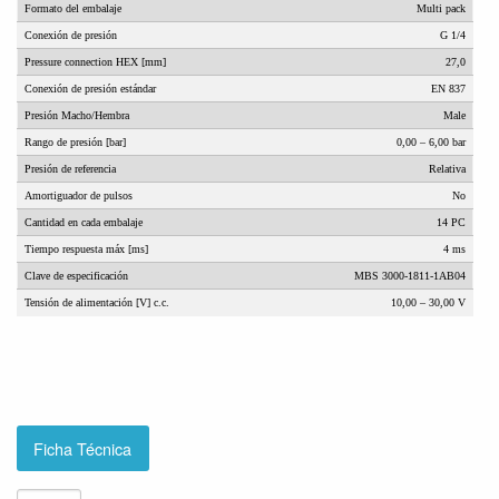
Formato del embalaje
Multi pack
Conexión de presión
G 1/4
Pressure connection HEX [mm]
27,0
Conexión de presión estándar
EN 837
Presión Macho/Hembra
Male
Rango de presión [bar]
0,00 – 6,00 bar
Presión de referencia
Relativa
Amortiguador de pulsos
No
Cantidad en cada embalaje
14 PC
Tiempo respuesta máx [ms]
4 ms
Clave de especificación
MBS 3000-1811-1AB04
Tensión de alimentación [V] c.c.
10,00 – 30,00 V
Ficha Técnica