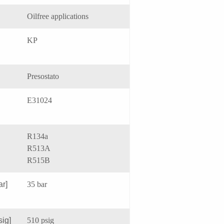
Oilfree applications
KP
Presostato
E31024
R134a
R513A
R515B
ar]
35 bar
sig]
510 psig