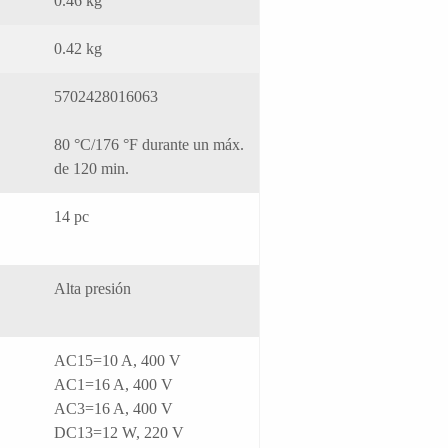
0.46 kg
0.42 kg
5702428016063
80 °C/176 °F durante un máx.
de 120 min.
14 pc
Alta presión
AC15=10 A, 400 V
AC1=16 A, 400 V
AC3=16 A, 400 V
DC13=12 W, 220 V