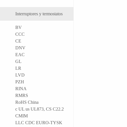
Interruptores y termostatos
BV
CCC
CE
DNV
EAC
GL
LR
LVD
PZH
RINA
RMRS
RoHS China
c UL us UL873, CS C22.2
CMIM
LLC CDC EURO-TYSK