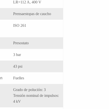
LR=112 A, 400 V
Prensaestopas de caucho
ISO 261
Presostato
3 bar
43 psi
ón
Fuelles
Grado de polución: 3
Tensión nominal de impulsos:
4 kV