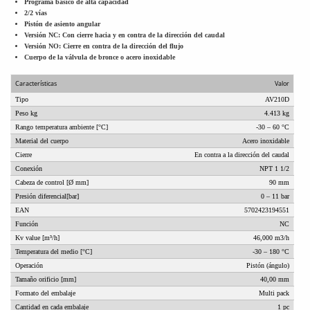
Programa básico de alta capacidad
2/2 vías
Pistón de asiento angular
Versión NC: Con cierre hacia y en contra de la dirección del caudal
Versión NO: Cierre en contra de la dirección del flujo
Cuerpo de la válvula de bronce o acero inoxidable
Características
Valor
Tipo
AV210D
Peso kg
4.413 kg
Rango temperatura ambiente [°C]
-30 – 60 °C
Material del cuerpo
Acero inoxidable
Cierre
En contra a la dirección del caudal
Conexión
NPT 1 1/2
Cabeza de control [Ø mm]
90 mm
Presión diferencial[bar]
0 – 11 bar
EAN
5702423194551
Función
NC
Kv value [m³/h]
46,000 m3/h
Temperatura del medio [°C]
-30 – 180 °C
Operación
Pistón (ángulo)
Tamaño orificio [mm]
40,00 mm
Formato del embalaje
Multi pack
Cantidad en cada embalaje
1 pc