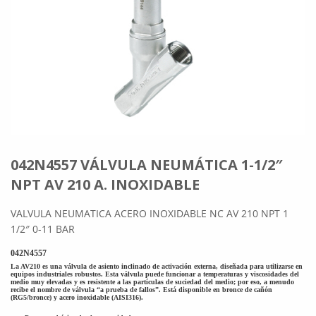
042N4557 VÁLVULA NEUMÁTICA 1-1/2″
NPT AV 210 A. INOXIDABLE
VALVULA NEUMATICA ACERO INOXIDABLE NC AV 210 NPT 1
1/2″ 0-11 BAR
042N4557
La AV210 es una válvula de asiento inclinado de activación externa, diseñada para utilizarse en
equipos industriales robustos. Esta válvula puede funcionar a temperaturas y viscosidades del
medio muy elevadas y es resistente a las partículas de suciedad del medio; por eso, a menudo
recibe el nombre de válvula “a prueba de fallos”. Está disponible en bronce de cañón
(RG5/bronce) y acero inoxidable (AISI316).