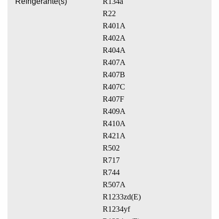
Refrigerante(s)
R134a
R22
R401A
R402A
R404A
R407A
R407B
R407C
R407F
R409A
R410A
R421A
R502
R717
R744
R507A
R1233zd(E)
R1234yf