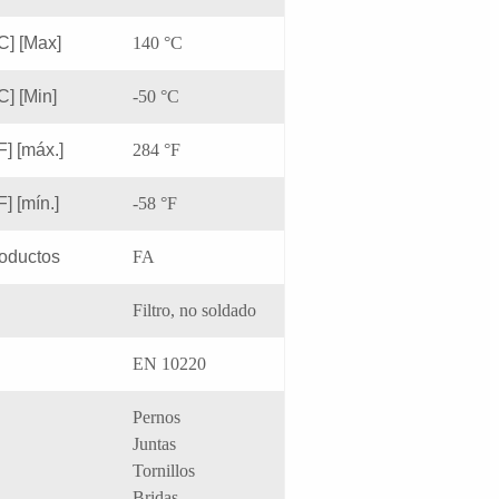
C] [Max]
140 °C
C] [Min]
-50 °C
F] [máx.]
284 °F
] [mín.]
-58 °F
roductos
FA
Filtro, no soldado
EN 10220
Pernos
Juntas
Tornillos
Bridas