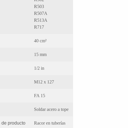
R503
R507A
R513A
R717
40 cm²
15 mm
1/2 in
M12 x 127
FA 15
Soldar acero a tope
s de producto
Racor en tuberías