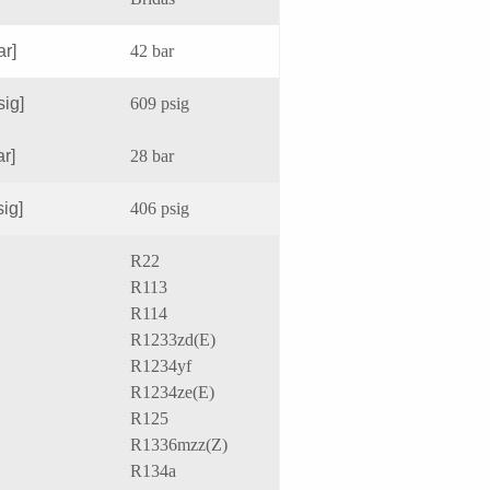
ar]
42 bar
sig]
609 psig
ar]
28 bar
sig]
406 psig
R22
R113
R114
R1233zd(E)
R1234yf
R1234ze(E)
R125
R1336mzz(Z)
R134a