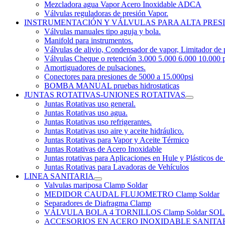
Mezcladora agua Vapor Acero Inoxidable ADCA
Válvulas reguladoras de presión Vapor.
INSTRUMENTACIÓN Y VÁLVULAS PARA ALTA PRES
Válvulas manuales tipo aguja y bola.
Manifold para instrumentos.
Válvulas de alivio, Condensador de vapor, Limitador de 
Válvulas Cheque o retención 3.000 5.000 6.000 10.000 p
Amortiguadores de pulsaciones.
Conectores para presiones de 5000 a 15.000psi
BOMBA MANUAL pruebas hidrostaticas
JUNTAS ROTATIVAS-UNIONES ROTATIVAS
Juntas Rotativas uso general.
Juntas Rotativas uso agua.
Juntas Rotativas uso refrigerantes.
Juntas Rotativas uso aire y aceite hidráulico.
Juntas Rotativas para Vapor y Aceite Térmico
Juntas Rotativas de Acero Inoxidable
Juntas rotativas para Aplicaciones en Hule y Plásticos de
Juntas Rotativas para Lavadoras de Vehículos
LINEA SANITARIA
Valvulas mariposa Clamp Soldar
MEDIDOR CAUDAL FLUJOMETRO Clamp Soldar
Separadores de Diafragma Clamp
VÁLVULA BOLA 4 TORNILLOS Clamp Soldar 
ACCESORIOS EN ACERO INOXIDABLE SANITARIO