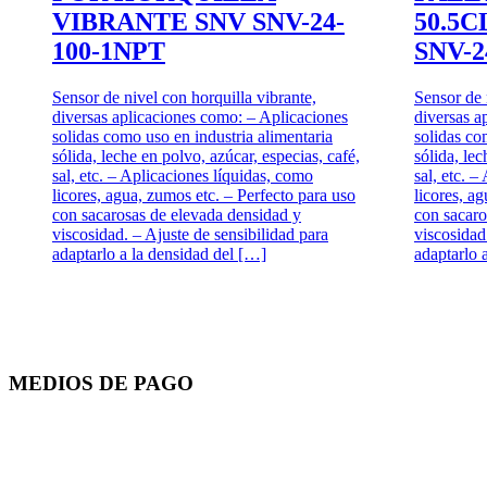
VIBRANTE SNV SNV-24-
50.5
100-1NPT
SNV-2
Sensor de nivel con horquilla vibrante,
Sensor de 
diversas aplicaciones como: – Aplicaciones
diversas a
solidas como uso en industria alimentaria
solidas co
sólida, leche en polvo, azúcar, especias, café,
sólida, lec
sal, etc. – Aplicaciones líquidas, como
sal, etc. 
licores, agua, zumos etc. – Perfecto para uso
licores, a
con sacarosas de elevada densidad y
con sacaro
viscosidad. – Ajuste de sensibilidad para
viscosidad
adaptarlo a la densidad del […]
adaptarlo 
MEDIOS DE PAGO