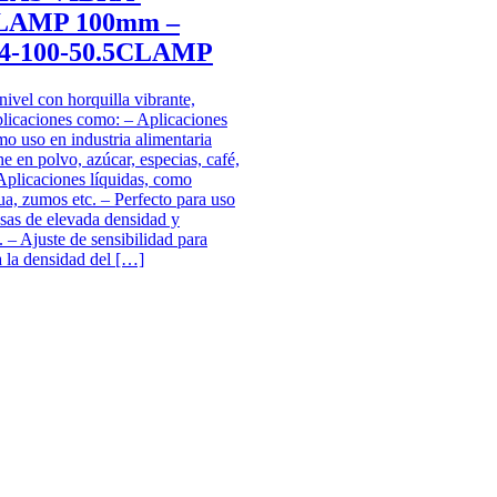
CLAMP 100mm –
4-100-50.5CLAMP
nivel con horquilla vibrante,
plicaciones como: – Aplicaciones
mo uso en industria alimentaria
he en polvo, azúcar, especias, café,
– Aplicaciones líquidas, como
gua, zumos etc. – Perfecto para uso
sas de elevada densidad y
. – Ajuste de sensibilidad para
a la densidad del […]