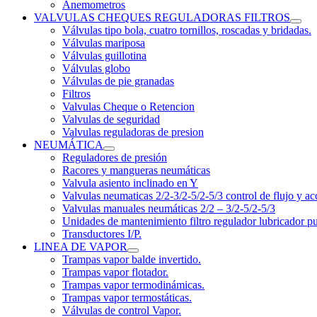
Anemometros
VALVULAS CHEQUES REGULADORAS FILTROS
Válvulas tipo bola, cuatro tornillos, roscadas y bridadas.
Válvulas mariposa
Válvulas guillotina
Válvulas globo
Válvulas de pie granadas
Filtros
Valvulas Cheque o Retencion
Valvulas de seguridad
Valvulas reguladoras de presion
NEUMÁTICA
Reguladores de presión
Racores y mangueras neumáticas
Valvula asiento inclinado en Y
Valvulas neumaticas 2/2-3/2-5/2-5/3 control de flujo y ac
Valvulas manuales neumáticas 2/2 – 3/2-5/2-5/3
Unidades de mantenimiento filtro regulador lubricador p
Transductores I/P.
LINEA DE VAPOR
Trampas vapor balde invertido.
Trampas vapor flotador.
Trampas vapor termodinámicas.
Trampas vapor termostáticas.
Válvulas de control Vapor.