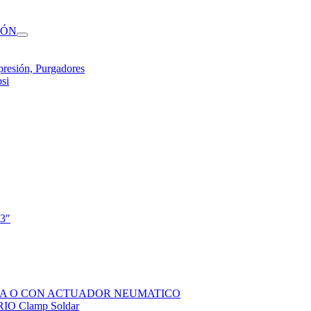
IÓN
presión, Purgadores
si
 3″
SOLA O CON ACTUADOR NEUMATICO
 Clamp Soldar