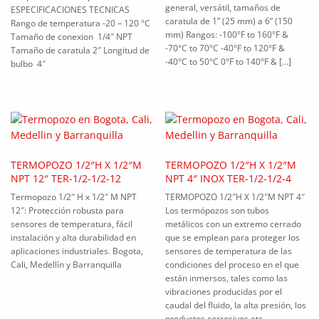
general, versátil, tamaños de
ESPECIFICACIONES TECNICAS
caratula de 1” (25 mm) a 6” (150
Rango de temperatura -20 – 120 °C
mm) Rangos: -100°F to 160°F &
Tamaño de conexion 1/4″ NPT
-70°C to 70°C -40°F to 120°F &
Tamaño de caratula 2″ Longitud de
-40°C to 50°C 0°F to 140°F & […]
bulbo 4″
TERMOPOZO 1/2″H X 1/2″M
TERMOPOZO 1/2″H X 1/2″M
NPT 12″ TER-1/2-1/2-12
NPT 4″ INOX TER-1/2-1/2-4
Termopozo 1/2″ H x 1/2″ M NPT
TERMOPOZO 1/2″H X 1/2″M NPT 4″
12″: Protección robusta para
Los termópozos son tubos
sensores de temperatura, fácil
metálicos con un extremo cerrado
instalación y alta durabilidad en
que se emplean para proteger los
aplicaciones industriales. Bogota,
sensores de temperatura de las
Cali, Medellín y Barranquilla
condiciones del proceso en el que
están inmersos, tales como las
vibraciones producidas por el
caudal del fluido, la alta presión, los
productos corrosivos etc.