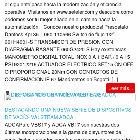
el siguiente paso hacia la modernización y eficiencia
operativa. Visítanos en www.setefer.com y descubre cómo
podemos ser tu mejor aliado en el camino hacia la
automatización. Conoce nuestro productos! Presostato
Danfoss Kpi 35 – 060-110566 Switch de flujo 1/2″
061H4001-S TRANSMISOR DE PRESION CON
DIAFRAGMA RASANTE 060G2420-S Hay existencias
MANOMETRO DIGITAL TOTAL INOX 0 A 1 BAR / 0 A 15
PSI 92012216 ACTUADOR ELECTRICO SET15 ON OFF
O PROPORCIONAL 20Nm CON CONTACTOS DE
CONFIRMACION IP 67 Manómetros en Bogotá
[...]
Leer más...
DESTACANDO UNA NUEVA SERIE DE DISPOSITIVOS
DE VACÍO- VALSTEAM ADCA
ADCAPure VBS17 y ADCA VB17 son nuestras dos
últimas incorporaciones a la gama de disyuntores de
vacío. Estas unidades cuentan con rangos de presión de