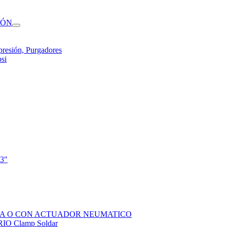
IÓN
presión, Purgadores
si
 3″
SOLA O CON ACTUADOR NEUMATICO
 Clamp Soldar