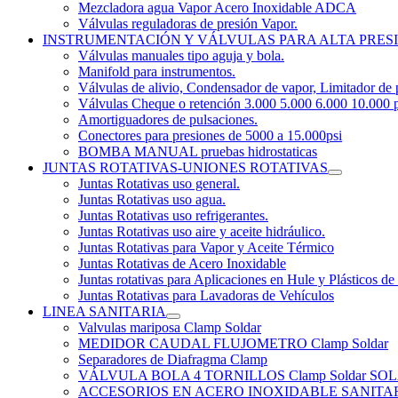
Mezcladora agua Vapor Acero Inoxidable ADCA
Válvulas reguladoras de presión Vapor.
INSTRUMENTACIÓN Y VÁLVULAS PARA ALTA PRES
Válvulas manuales tipo aguja y bola.
Manifold para instrumentos.
Válvulas de alivio, Condensador de vapor, Limitador de 
Válvulas Cheque o retención 3.000 5.000 6.000 10.000 p
Amortiguadores de pulsaciones.
Conectores para presiones de 5000 a 15.000psi
BOMBA MANUAL pruebas hidrostaticas
JUNTAS ROTATIVAS-UNIONES ROTATIVAS
Juntas Rotativas uso general.
Juntas Rotativas uso agua.
Juntas Rotativas uso refrigerantes.
Juntas Rotativas uso aire y aceite hidráulico.
Juntas Rotativas para Vapor y Aceite Térmico
Juntas Rotativas de Acero Inoxidable
Juntas rotativas para Aplicaciones en Hule y Plásticos de
Juntas Rotativas para Lavadoras de Vehículos
LINEA SANITARIA
Valvulas mariposa Clamp Soldar
MEDIDOR CAUDAL FLUJOMETRO Clamp Soldar
Separadores de Diafragma Clamp
VÁLVULA BOLA 4 TORNILLOS Clamp Soldar 
ACCESORIOS EN ACERO INOXIDABLE SANITARIO