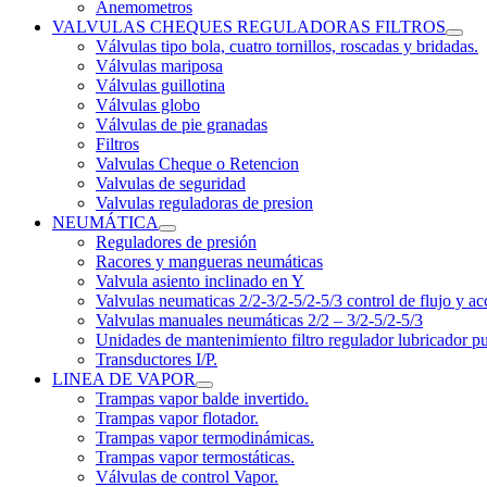
Anemometros
VALVULAS CHEQUES REGULADORAS FILTROS
Válvulas tipo bola, cuatro tornillos, roscadas y bridadas.
Válvulas mariposa
Válvulas guillotina
Válvulas globo
Válvulas de pie granadas
Filtros
Valvulas Cheque o Retencion
Valvulas de seguridad
Valvulas reguladoras de presion
NEUMÁTICA
Reguladores de presión
Racores y mangueras neumáticas
Valvula asiento inclinado en Y
Valvulas neumaticas 2/2-3/2-5/2-5/3 control de flujo y ac
Valvulas manuales neumáticas 2/2 – 3/2-5/2-5/3
Unidades de mantenimiento filtro regulador lubricador p
Transductores I/P.
LINEA DE VAPOR
Trampas vapor balde invertido.
Trampas vapor flotador.
Trampas vapor termodinámicas.
Trampas vapor termostáticas.
Válvulas de control Vapor.