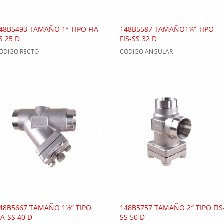
48B5493 TAMAÑO 1″ TIPO FIA-
148B5587 TAMAÑO1¼” TIPO
S 25 D
FIS-SS 32 D
ÓDIGO RECTO
CÓDIGO ANGULAR
48B5667 TAMAÑO 1½” TIPO
148B5757 TAMAÑO 2″ TIPO FIS
IA-SS 40 D
SS 50 D