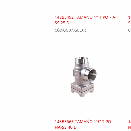
148B5492 TAMAÑO 1″ TIPO FIA-
1
SS 25 D
S
CÓDIGO ANGULAR
C
148B5666 TAMAÑO 1½” TIPO
1
FIA-SS 40 D
F