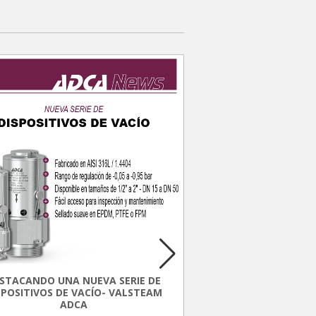
FLUJOMETRO U
ABRAZA
STACANDO UNA NUEVA SERIE DE
Descubre el Flujómetro
SPOSITIVOS DE VACÍO- VALSTEAM
Abrazadera, la última 
ADCA