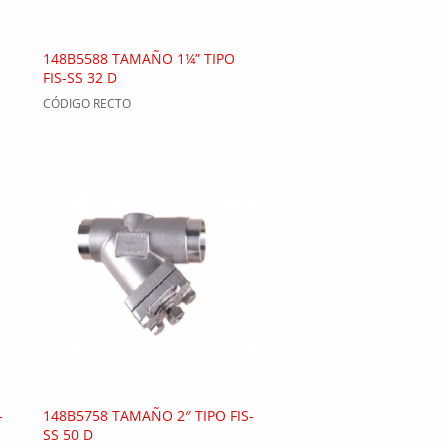
148B5588 TAMAÑO 1¼” TIPO
FIS-SS 32 D
CÓDIGO RECTO
-
148B5758 TAMAÑO 2″ TIPO FIS-
SS 50 D