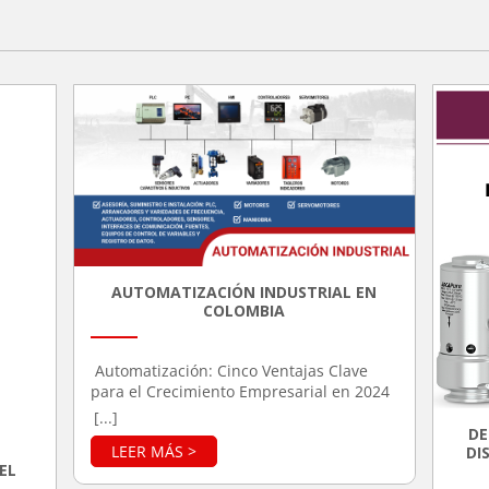
AUTOMATIZACIÓN INDUSTRIAL EN
COLOMBIA
Automatización: Cinco Ventajas Clave
para el Crecimiento Empresarial en 2024
La automatización industrial ha tomado
[...]
un papel crucial en el desarrollo de las
DE
DI
industrias modernas, permitiendo a las
EL
empresas optimizar sus operaciones,