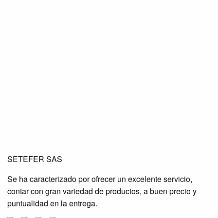
SETEFER LTDA
SETEFER LTDA
SETEFER LTDA
SETEFER SAS
SETEFER LTDA
SETEFER LTDA
SETEFER LTDA
Se ha caracterizado por ofrecer un excelente servicio,
SETEFER LTDA
SETEFER LTDA
SETEFER LTDA
contar con gran variedad de productos, a buen precio y
SETEFER LTDA
SETEFER LTDA
SETEFER LTDA
puntualidad en la entrega.
SETEFER LTDA
SETEFER LTDA
SETEFER LTDA
SETEFER LTDA
SETEFER LTDA
SETEFER LTDA