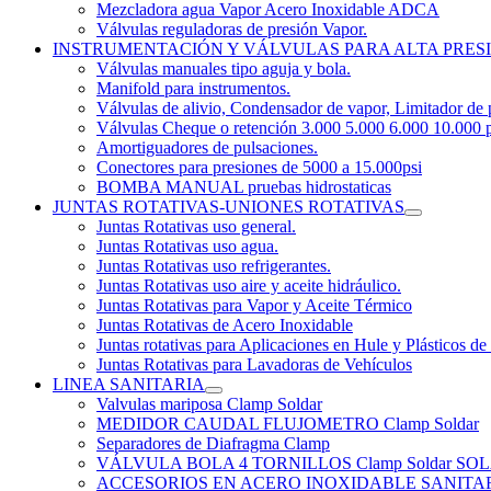
Mezcladora agua Vapor Acero Inoxidable ADCA
Válvulas reguladoras de presión Vapor.
INSTRUMENTACIÓN Y VÁLVULAS PARA ALTA PRES
Válvulas manuales tipo aguja y bola.
Manifold para instrumentos.
Válvulas de alivio, Condensador de vapor, Limitador de 
Válvulas Cheque o retención 3.000 5.000 6.000 10.000 p
Amortiguadores de pulsaciones.
Conectores para presiones de 5000 a 15.000psi
BOMBA MANUAL pruebas hidrostaticas
JUNTAS ROTATIVAS-UNIONES ROTATIVAS
Juntas Rotativas uso general.
Juntas Rotativas uso agua.
Juntas Rotativas uso refrigerantes.
Juntas Rotativas uso aire y aceite hidráulico.
Juntas Rotativas para Vapor y Aceite Térmico
Juntas Rotativas de Acero Inoxidable
Juntas rotativas para Aplicaciones en Hule y Plásticos de
Juntas Rotativas para Lavadoras de Vehículos
LINEA SANITARIA
Valvulas mariposa Clamp Soldar
MEDIDOR CAUDAL FLUJOMETRO Clamp Soldar
Separadores de Diafragma Clamp
VÁLVULA BOLA 4 TORNILLOS Clamp Soldar 
ACCESORIOS EN ACERO INOXIDABLE SANITARIO