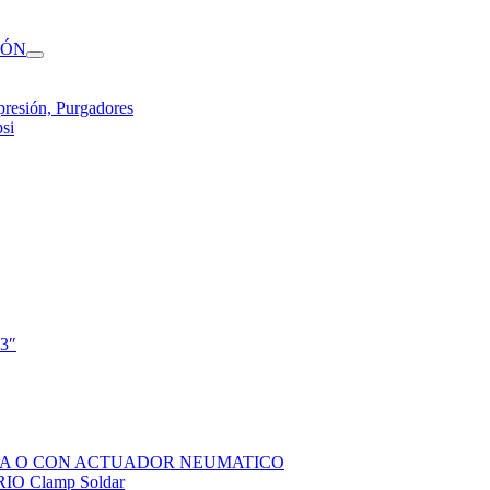
IÓN
presión, Purgadores
si
 3″
SOLA O CON ACTUADOR NEUMATICO
 Clamp Soldar