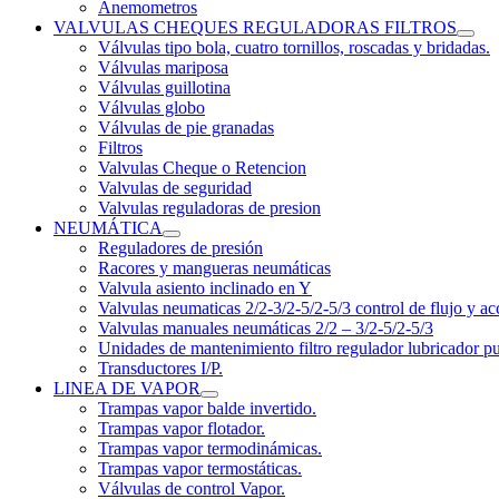
Anemometros
VALVULAS CHEQUES REGULADORAS FILTROS
Válvulas tipo bola, cuatro tornillos, roscadas y bridadas.
Válvulas mariposa
Válvulas guillotina
Válvulas globo
Válvulas de pie granadas
Filtros
Valvulas Cheque o Retencion
Valvulas de seguridad
Valvulas reguladoras de presion
NEUMÁTICA
Reguladores de presión
Racores y mangueras neumáticas
Valvula asiento inclinado en Y
Valvulas neumaticas 2/2-3/2-5/2-5/3 control de flujo y ac
Valvulas manuales neumáticas 2/2 – 3/2-5/2-5/3
Unidades de mantenimiento filtro regulador lubricador p
Transductores I/P.
LINEA DE VAPOR
Trampas vapor balde invertido.
Trampas vapor flotador.
Trampas vapor termodinámicas.
Trampas vapor termostáticas.
Válvulas de control Vapor.